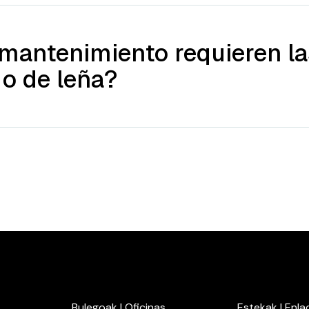
mantenimiento requieren la
 o de leña?
Bulegoak | Oficinas
Estekak | Enla