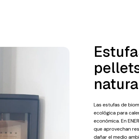
Estufa
pellet
natura
Las estufas de biom
ecológica para cale
económica. En ENERT
que aprovechan resi
dañar el medio ambi