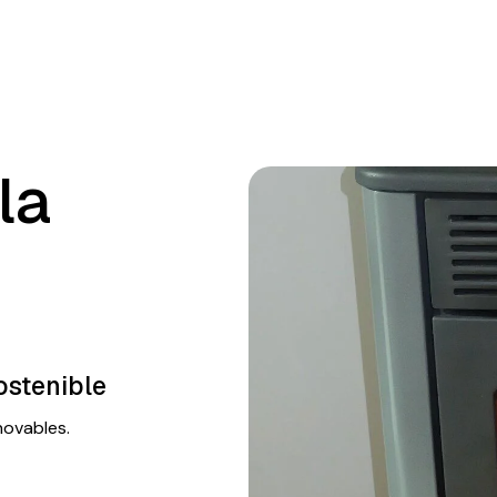
la
ostenible
novables.