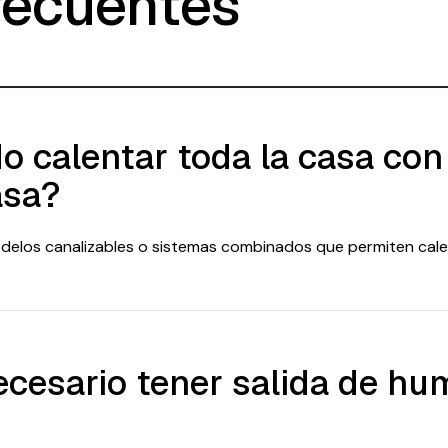
recuentes
o calentar toda la casa con
asa?
odelos canalizables o sistemas combinados que permiten calen
ecesario tener salida de h