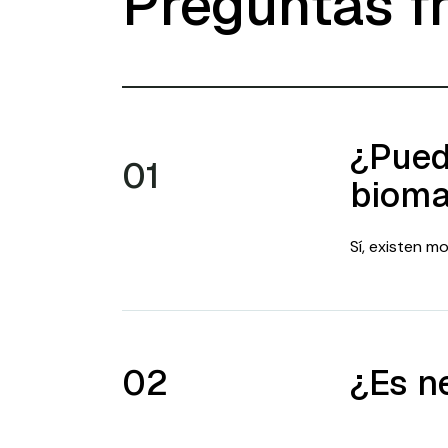
Preguntas f
¿Pued
01
biom
Sí, existen m
02
¿Es n