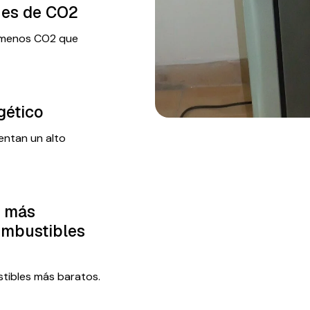
nes de CO2
e menos CO2 que
gético
sentan un alto
e más
ombustibles
ustibles más baratos.