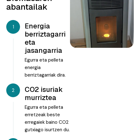
abantailak
Energia
1
berriztagarri
eta
jasangarria
Egurra eta pelleta
energia
berriztagarriak dira.
CO2 isuriak
2
murriztea
Egurra eta pelleta
erretzeak beste
erregaiek baino CO2
gutxiago isurtzen du.