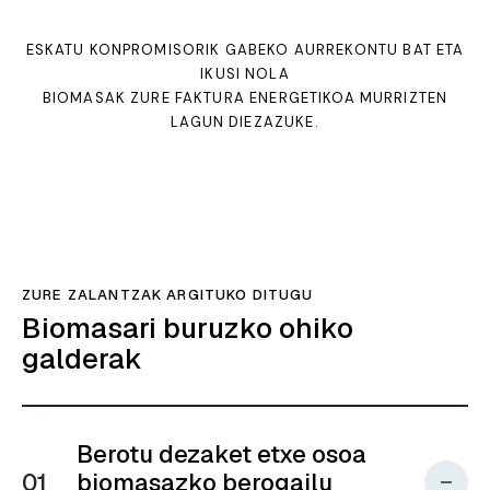
ESKATU KONPROMISORIK GABEKO AURREKONTU BAT ETA
IKUSI NOLA
BIOMASAK ZURE FAKTURA ENERGETIKOA MURRIZTEN
LAGUN DIEZAZUKE.
ZURE ZALANTZAK ARGITUKO DITUGU
Biomasari buruzko ohiko
galderak
Berotu dezaket etxe osoa
01
biomasazko berogailu