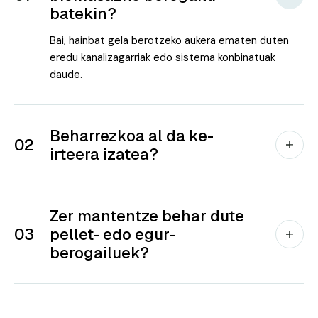
batekin?
Bai, hainbat gela berotzeko aukera ematen duten
eredu kanalizagarriak edo sistema konbinatuak
daude.
Beharrezkoa al da ke-
02
irteera izatea?
Zer mantentze behar dute
03
pellet- edo egur-
berogailuek?