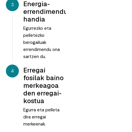
Energia-
3
errendimendu
handia
Egurrezko eta
pelletezko
berogailuak
errendimendu ona
sartzen du.
Erregai
4
fosilak baino
merkeagoa
den erregai-
kostua
Egurra eta pelleta
dira erregai
merkeenak.