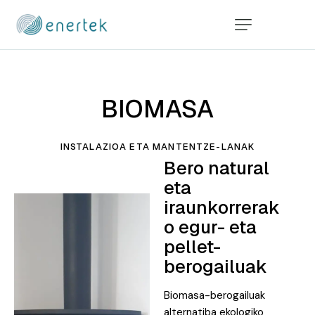
BIOMASA
INSTALAZIOA ETA MANTENTZE-LANAK
Bero natural
eta
iraunkorrerak
o egur- eta
pellet-
berogailuak
Biomasa-berogailuak
alternatiba ekologiko