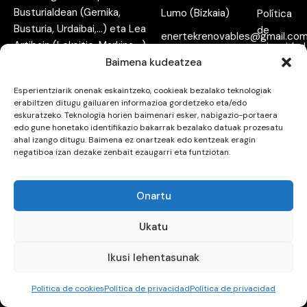
Busturialdean (Gernika,
Lumo (Bizkaia)
Política
Busturia, Urdaibai,…) eta Lea
de
enertekrenovables@gmail.co
Artibain (Lekeitio, Markina,…)
privacidad
Tu empresa de climatización y
Baimena kudeatzea
+34 946 43 36 57
Política
energías renovables en
(Bulegoa | Oficina)
de
Esperientziarik onenak eskaintzeko, cookieak bezalako teknologiak
Busturialdea (Gernika, Busturia,
+34 686 28 22 55
cookies
erabiltzen ditugu gailuaren informazioa gordetzeko eta/edo
Urdaibai, …) y Lea Artibai
(Alain)
eskuratzeko. Teknologia horien baimenari esker, nabigazio-portaera
Contacto
(Lekeitio, Markina, …)
edo gune honetako identifikazio bakarrak bezalako datuak prozesatu
+34 679 37 19 06
ahal izango ditugu. Baimena ez onartzeak edo kentzeak eragin
(Jonathan)
negatiboa izan dezake zenbait ezaugarri eta funtziotan.
Onartu
enertek
Ukatu
Ikusi lehentasunak
Diseño y desarrollo web
Bikain Studio
Política de cookies
Política de privacidad
Política de privacidad