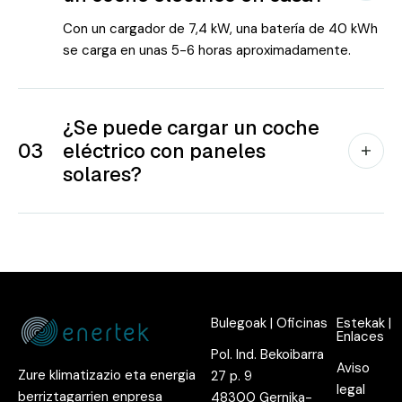
Con un cargador de 7,4 kW, una batería de 40 kWh
se carga en unas 5-6 horas aproximadamente.
¿Se puede cargar un coche
03
eléctrico con paneles
solares?
Bulegoak | Oficinas
Estekak |
Enlaces
Pol. Ind. Bekoibarra
Aviso
Zure klimatizazio eta energia
27 p. 9
legal
berriztagarrien enpresa
48300 Gernika-