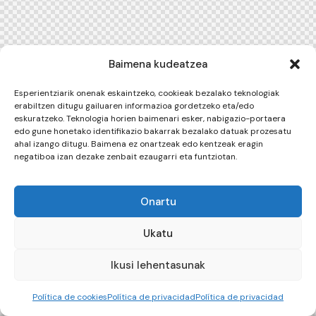
Baimena kudeatzea
Esperientziarik onenak eskaintzeko, cookieak bezalako teknologiak
erabiltzen ditugu gailuaren informazioa gordetzeko eta/edo
eskuratzeko. Teknologia horien baimenari esker, nabigazio-portaera
edo gune honetako identifikazio bakarrak bezalako datuak prozesatu
ahal izango ditugu. Baimena ez onartzeak edo kentzeak eragin
negatiboa izan dezake zenbait ezaugarri eta funtziotan.
Onartu
Ukatu
Ikusi lehentasunak
Política de cookies
Política de privacidad
Política de privacidad