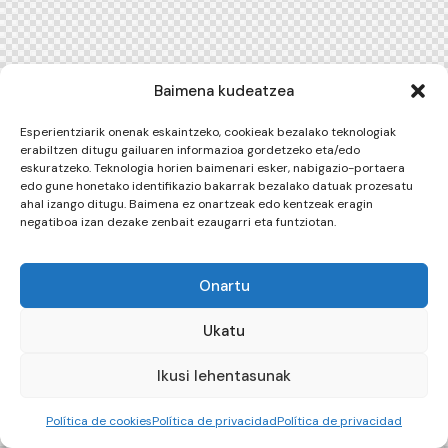
Baimena kudeatzea
Esperientziarik onenak eskaintzeko, cookieak bezalako teknologiak
erabiltzen ditugu gailuaren informazioa gordetzeko eta/edo
eskuratzeko. Teknologia horien baimenari esker, nabigazio-portaera
edo gune honetako identifikazio bakarrak bezalako datuak prozesatu
ahal izango ditugu. Baimena ez onartzeak edo kentzeak eragin
negatiboa izan dezake zenbait ezaugarri eta funtziotan.
Onartu
Ukatu
Ikusi lehentasunak
Política de cookies
Política de privacidad
Política de privacidad