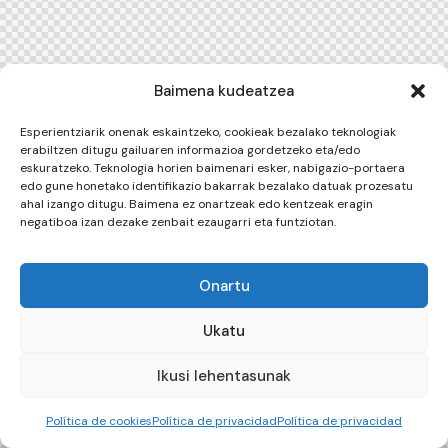
Baimena kudeatzea
Esperientziarik onenak eskaintzeko, cookieak bezalako teknologiak
erabiltzen ditugu gailuaren informazioa gordetzeko eta/edo
eskuratzeko. Teknologia horien baimenari esker, nabigazio-portaera
edo gune honetako identifikazio bakarrak bezalako datuak prozesatu
ahal izango ditugu. Baimena ez onartzeak edo kentzeak eragin
negatiboa izan dezake zenbait ezaugarri eta funtziotan.
Onartu
Ukatu
Ikusi lehentasunak
Política de cookies
Política de privacidad
Política de privacidad